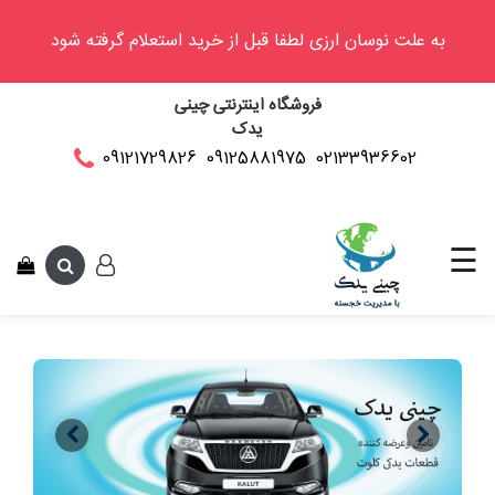
به علت نوسان ارزی لطفا قبل از خرید استعلام گرفته شود
وینگل
فروشگاه اینترنتی چینی
فوتون
یدک
کلوت
02133936602
09125881975
09121729826
این متن جهت تست
کی
ام
سی
☰
کاپرا