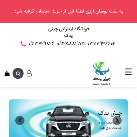
به علت نوسان ارزی لطفا قبل از خرید استعلام گرفته شود
وینگل
فروشگاه اینترنتی چینی
فوتون
یدک
کلوت
02133936602
09125881975
09121729826
این متن جهت تست
کی
ام
سی
☰
کاپرا