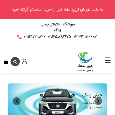
به علت نوسان ارزی لطفا قبل از خرید استعلام گرفته شود
وینگل
فروشگاه اینترنتی چینی
فوتون
یدک
کلوت
02133936602
09125881975
09121729826
این متن جهت تس
کی
ام
سی
☰
کاپرا