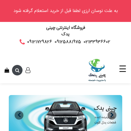
به علت نوسان ارزی لطفا قبل از خرید استعلام گرفته شود
وینگل
فروشگاه اینترنتی چینی
فوتون
یدک
کلوت
02133936602
09125881975
09121729826
این متن جهت تست
کی
ام
سی
☰
کاپرا