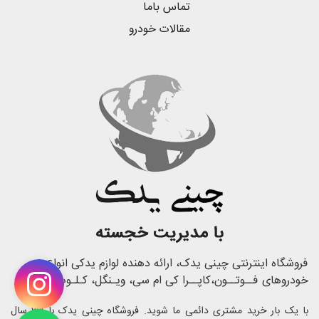
تماس باما
مقالات خودرو
فروشگاه اینترنتی چینی یدک، ارائه دهنده لوازم یدکی انواع
خودروهای فــوتــون،کاپــرا کی ام سی، ویـنگل، کـلـوت
با یک بار خرید مشتری دائمی ما شوید. فروشگاه چینی یدک با 23 سال