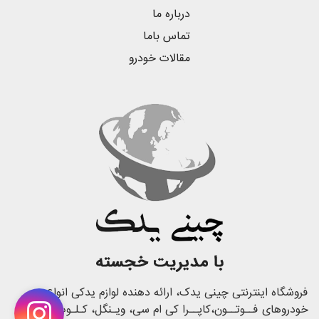
درباره ما
تماس باما
مقالات خودرو
فروشگاه اینترنتی چینی یدک، ارائه دهنده لوازم یدکی انواع
خودروهای فــوتــون،کاپــرا کی ام سی، ویـنگل، کـلـوت