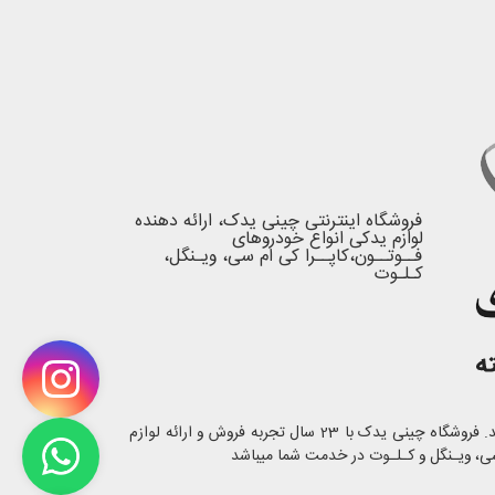
فروشگاه اینترنتی چینی یدک، ارائه دهنده
لوازم یدکی انواع خودروهای
فــوتــون،کاپــرا کی ام سی، ویـنگل،
کـلـوت
با یک بار خرید مشتری دائمی ما شوید. فروشگاه چینی یدک با 23 سال تجربه فروش و ارائه لوازم
ی، ویـنگل و کـلـوت در خدمت شما میباشد