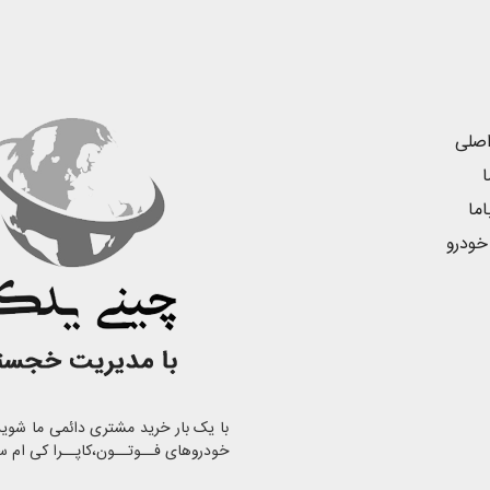
صلی
ا
ما
خودرو
خودروهای فــوتــون،کاپــرا کی ام س