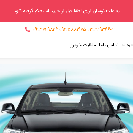
به علت نوسان ارزی لطفا قبل از خرید استعلام گرفته شود
09121729826
09125881975
02133936602
اره ما
تماس باما
مقالات خودرو