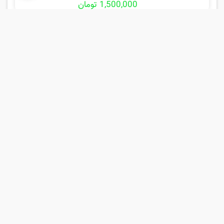
1,500,000 تومان
پرژکتور فوتون تونلند یورو 4
مقایسه
3,000,000 تومان