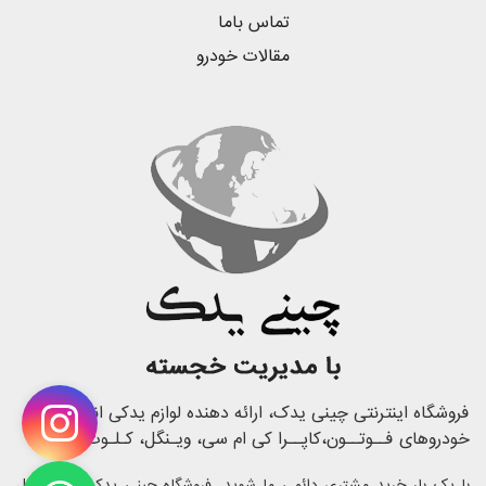
تماس باما
مقالات خودرو
فروشگاه اینترنتی چینی یدک، ارائه دهنده لوازم یدکی انواع
خودروهای فــوتــون،کاپــرا کی ام سی، ویـنگل، کـلـوت
با یک بار خرید مشتری دائمی ما شوید. فروشگاه چینی یدک با 23 سال