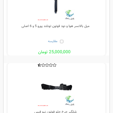
میل بالانسر هوا و دود فوتون تونلند یورو 5 و 6 اصلی
مقایسه
25,000,000 تومان
شلگیر چرخ جلو فوتون نیو فیس