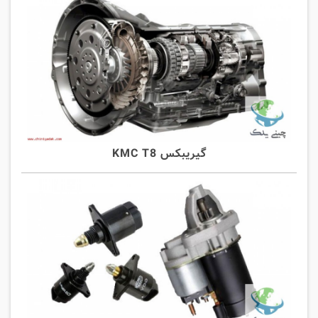
گیریبکس KMC T8