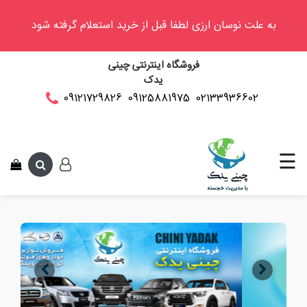
به علت نوسان ارزی لطفا قبل از خرید استعلام گرفته شود
وینگل
فروشگاه اینترنتی چینی
فوتون
یدک
کلوت
02133936602
09125881975
09121729826
این متن جهت تست 
کی
ام
سی
☰
کاپرا