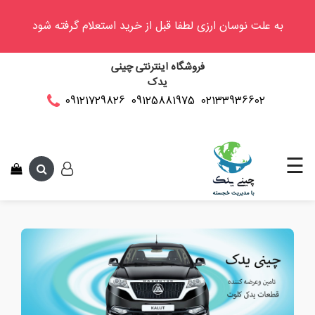
به علت نوسان ارزی لطفا قبل از خرید استعلام گرفته شود
وینگل
فروشگاه اینترنتی چینی
فوتون
یدک
کلوت
02133936602
09125881975
09121729826
این متن جهت 
کی
ام
سی
☰
کاپرا