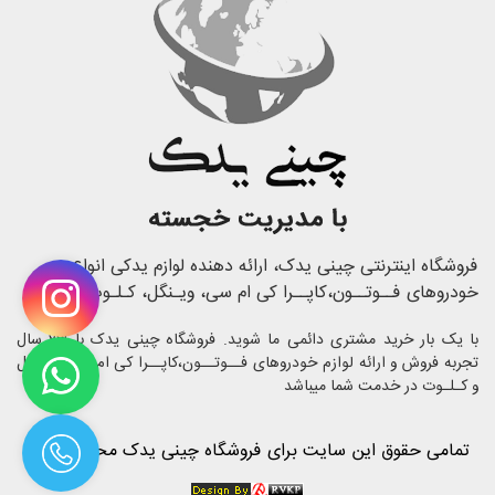
فروشگاه اینترنتی چینی یدک، ارائه دهنده لوازم یدکی انواع
خودروهای فــوتــون،کاپــرا کی ام سی، ویـنگل، کـلـوت
با یک بار خرید مشتری دائمی ما شوید. فروشگاه چینی یدک با 23 سال
تجربه فروش و ارائه لوازم خودروهای فــوتــون،کاپــرا کی ام سی، ویـنگل
و کـلـوت در خدمت شما میباشد
تمامی حقوق این سایت برای فروشگاه چینی یدک محفوظ است