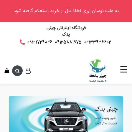
به علت نوسان ارزی لطفا قبل از خرید استعلام گرفته شود
وینگل
فروشگاه اینترنتی چینی
فوتون
یدک
کلوت
02133936602
09125881975
09121729826
این م
کی
ام
سی
☰
کاپرا