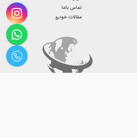
تماس باما
مقالات خودرو
فروشگاه اینترنتی چینی یدک، ارائه دهنده لوازم یدکی انواع
خودروهای فــوتــون،کاپــرا کی ام سی، ویـنگل، کـلـوت