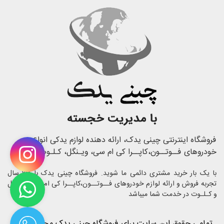
فروشگاه اینترنتی چینی یدک، ارائه دهنده لوازم یدکی انواع
خودروهای فــوتــون،کاپــرا کی ام سی، ویـنگل، کـلـوت
با یک بار خرید مشتری دائمی ما شوید. فروشگاه چینی یدک با 23 سال
تجربه فروش و ارائه لوازم خودروهای فــوتــون،کاپــرا کی ام سی، ویـنگل
و کـلـوت در خدمت شما میباشد
تمامی حقوق این سایت برای فروشگاه چینی یدک محفوظ است