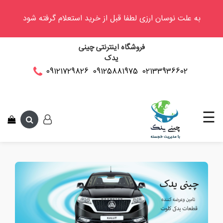
به علت نوسان ارزی لطفا قبل از خرید استعلام گرفته شود
وینگل
فروشگاه اینترنتی چینی
فوتون
یدک
کلوت
02133936602
09125881975
09121729826
این متن جهت 
کی
ام
سی
☰
کاپرا