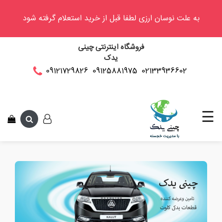
به علت نوسان ارزی لطفا قبل از خرید استعلام گرفته شود
وینگل
فروشگاه اینترنتی چینی
فوتون
یدک
کلوت
02133936602
09125881975
09121729826
این متن جهت 
کی
ام
سی
☰
کاپرا