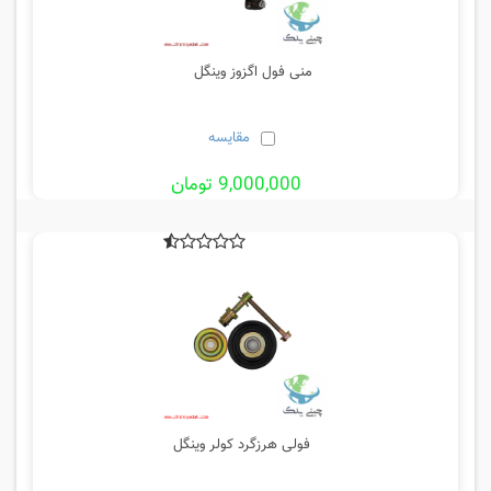
منی فول اگزوز وینگل
مقایسه
9,000,000 تومان
فولی هرزگرد کولر وینگل