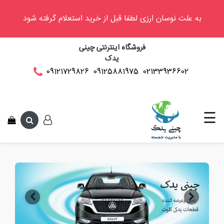
به علت نوسان ارزی لطفا قبل از خرید استعلام گرفته شود
وینگل
فروشگاه اینترنتی چینی
فوتون
یدک
کلوت
02133936602
09125881975
09121729826
این متن جهت تست 
کی
ام
سی
☰
کاپرا