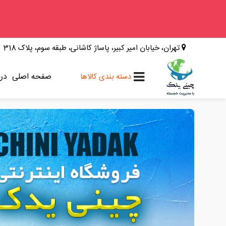
وینگل
تهران، خیابان امیر کبیر، پاساژ کاشانی، طبقه سوم، پلاک 318
فوتون
کلوت
صفحه اصلی
درب
دسته بندی کالاها
کی ام سی
کاپرا