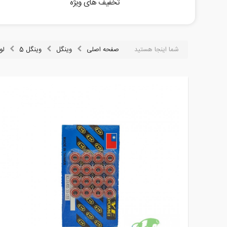
تخفیف های ویژه
شما اینجا هستید
صفحه اصلی
وینگل
وینگل 5
لو