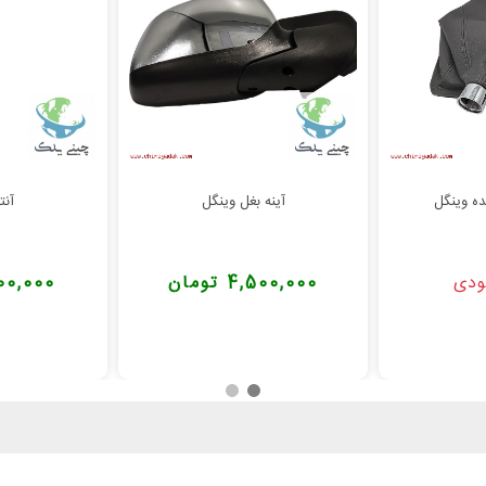
ه وینگل
آینه بغل وینگل
آنت
ودی
4,500,000 تومان
1,800,000 