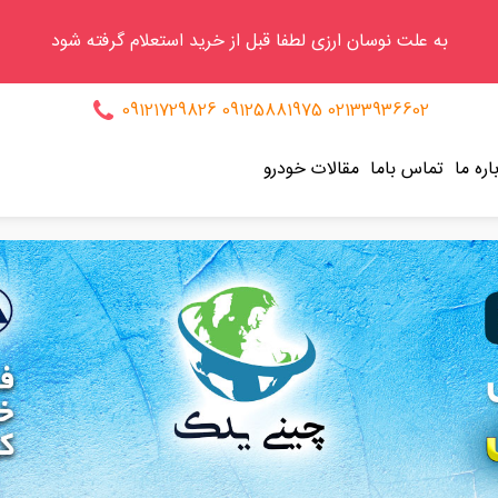
به علت نوسان ارزی لطفا قبل از خرید استعلام گرفته شود
09121729826
09125881975
02133936602
اره ما
تماس باما
مقالات خودرو