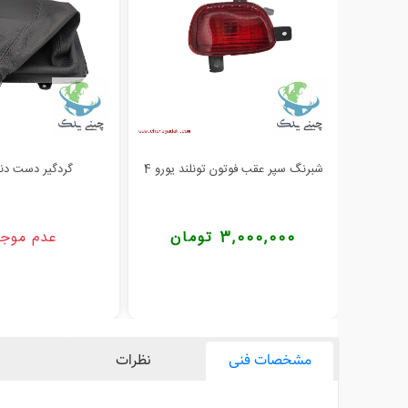
شبرنگ سپر عقب فوتون تونلند یورو 4
گردگیر دست دند
3,000,000 تومان
عدم موج
مشخصات فنی
نظرات