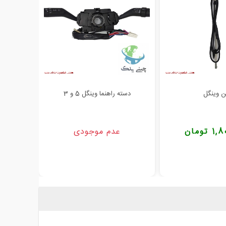
ن وینگل
دسته راهنما وینگل 5 و 3
راه
تومان
عدم موجودی
000