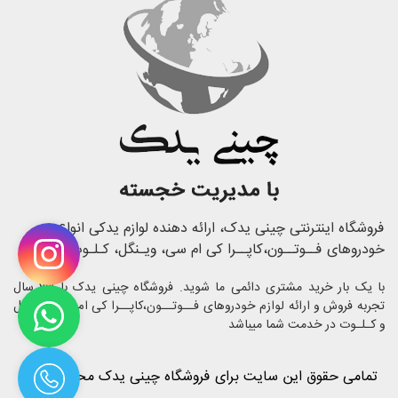
فروشگاه اینترنتی چینی یدک، ارائه دهنده لوازم یدکی انواع
خودروهای فــوتــون،کاپــرا کی ام سی، ویـنگل، کـلـوت
با یک بار خرید مشتری دائمی ما شوید. فروشگاه چینی یدک با 23 سال
تجربه فروش و ارائه لوازم خودروهای فــوتــون،کاپــرا کی ام سی، ویـنگل
و کـلـوت در خدمت شما میباشد
تمامی حقوق این سایت برای فروشگاه چینی یدک محفوظ است