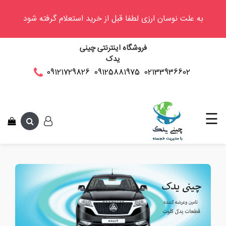
به علت نوسان ارزی لطفا قبل از خرید استعلام گرفته شود
وینگل
فروشگاه اینترنتی چینی
فوتون
یدک
کلوت
02133936602
09125881975
09121729826
این متن جهت 
کی
ام
سی
☰
کاپرا