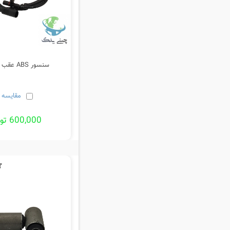
سنسور ABS عقب وینگل
مقایسه
600,000 تومان