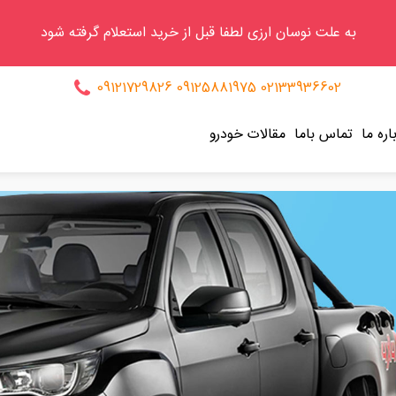
به علت نوسان ارزی لطفا قبل از خرید استعلام گرفته شود
09121729826
09125881975
02133936602
اره ما
تماس باما
مقالات خودرو