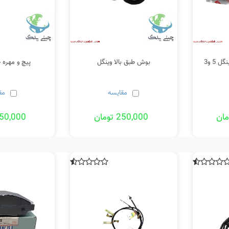
5 و3
بوش طبق بالا وینگل
پیچ و مهره 
مقایسه
مق
250,000 تومان
250,000 توم