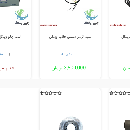
سیم ترمز دستی عقب وینگل
لنت جلو وینگل 5 و3 اص
مقایسه
مق
3,500,000 تومان
عدم مو