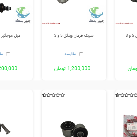
 3
سیبک فرمان وینگل 5 و 3
میل موجگیر وینگ
مقایسه
مق
1,200,000 تومان
1,200,000 تو