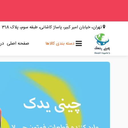
وینگل
تهران، خیابان امیر کبیر، پاساژ کاشانی، طبقه سوم، پلاک 318
فوتون
کلوت
صفحه اصلی
درب
دسته بندی کالاها
کی ام سی
کاپرا