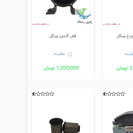
چرخ وینگل
قفل گاردون وینگل
ایسه
مقایسه
ان
1,200,000 تومان