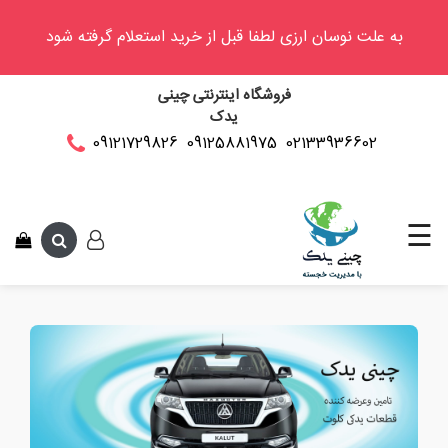
به علت نوسان ارزی لطفا قبل از خرید استعلام گرفته شود
وینگل
فروشگاه اینترنتی چینی
فوتون
یدک
کلوت
02133936602
09125881975
09121729826
این متن جهت 
کی
ام
سی
☰
کاپرا