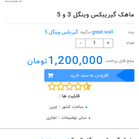
ماهک گیریبکس وینگل 3 و 5
great wall
گیربکس وینگل 5
برند
درگروه
تعداد
-
+
1,200,000
تومان
مبلغ قابل پرداخت
افزودن به سبد خرید
قابلیت ها :
ساخت کشور
:
چین
سایر توضیحات
:
تجاری