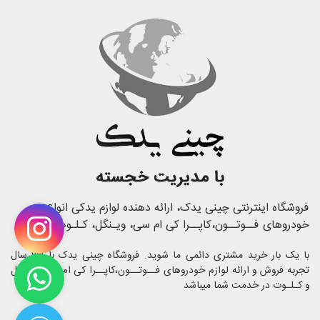
فروشگاه اینترنتی چینی یدک، ارائه دهنده لوازم یدکی انواع
خودروهای فــوتــون،کاپــرا کی ام سی، ویـنگل، کـلـوت
با یک بار خرید مشتری دائمی ما شوید. فروشگاه چینی یدک با 23 سال
تجربه فروش و ارائه لوازم خودروهای فــوتــون،کاپــرا کی ام سی، ویـنگل
و کـلـوت در خدمت شما میباشد