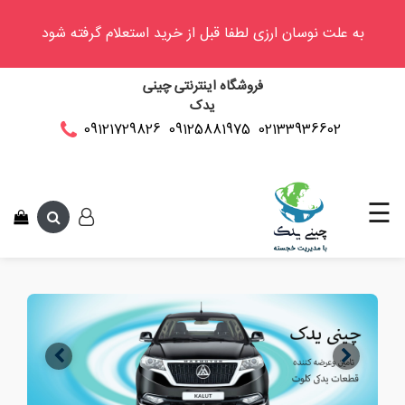
به علت نوسان ارزی لطفا قبل از خرید استعلام گرفته شود
وینگل
فروشگاه اینترنتی چینی
فوتون
یدک
کلوت
02133936602
09125881975
09121729826
این متن جهت
کی
ام
سی
☰
کاپرا