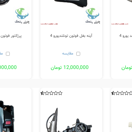
یورو 4
آینه بغل فوتون تونلندیورو 4
پرژکتور فوتون ت
مقایسه
مق
12,000,000 تومان
3,000,000 تو