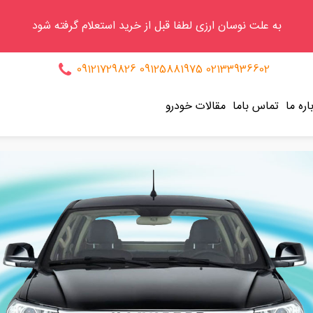
به علت نوسان ارزی لطفا قبل از خرید استعلام گرفته شود
09121729826
09125881975
02133936602
اره ما
تماس باما
مقالات خودرو