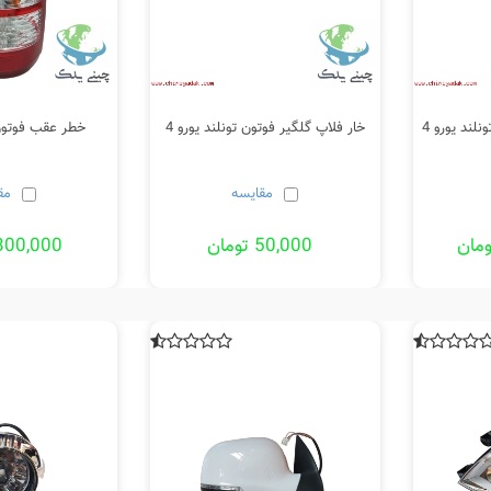
لند یورو 4
خار فلاپ گلگیر فوتون تونلند یورو 4
خطر عقب فوتون ت
مقایسه
مق
50,000 تومان
4,800,000 تو