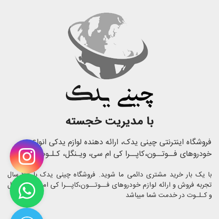
فروشگاه اینترنتی چینی یدک، ارائه دهنده لوازم یدکی انواع
خودروهای فــوتــون،کاپــرا کی ام سی، ویـنگل، کـلـوت
با یک بار خرید مشتری دائمی ما شوید. فروشگاه چینی یدک با 23 سال
تجربه فروش و ارائه لوازم خودروهای فــوتــون،کاپــرا کی ام سی، ویـنگل
و کـلـوت در خدمت شما میباشد