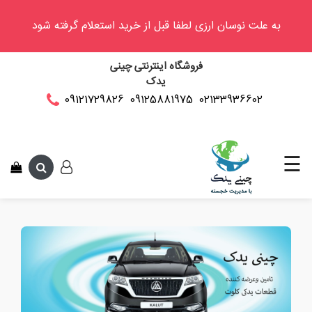
به علت نوسان ارزی لطفا قبل از خرید استعلام گرفته شود
وینگل
فروشگاه اینترنتی چینی
فوتون
یدک
کلوت
02133936602
09125881975
09121729826
این متن جهت 
کی
ام
سی
☰
کاپرا