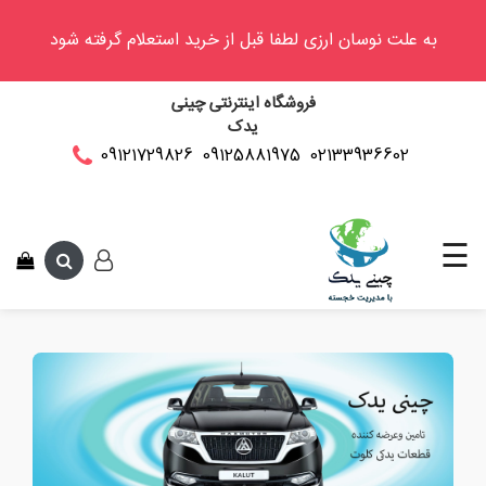
به علت نوسان ارزی لطفا قبل از خرید استعلام گرفته شود
وینگل
فروشگاه اینترنتی چینی
فوتون
یدک
کلوت
02133936602
09125881975
09121729826
این متن جهت 
کی
ام
سی
☰
کاپرا