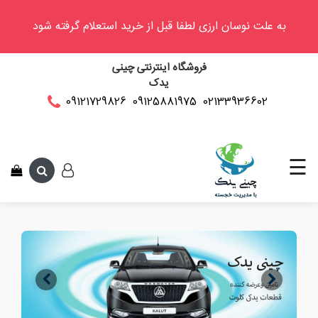
به علت نوسان ارزی لطفا قبل از خرید استعلام گرفته شود
وینگل
فروشگاه اینترنتی چینی
فوتون
یدک
کلوت
02133936602
09125881975
09121729826
این متن جهت تست
کی
ام
سی
☰
کاپرا