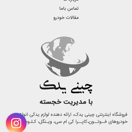
تماس باما
مقالات خودرو
فروشگاه اینترنتی چینی یدک، ارائه دهنده لوازم یدکی انواع
خودروهای فــوتــون،کاپــرا کی ام سی، ویـنگل، کـلـوت