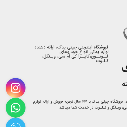
فروشگاه اینترنتی چینی یدک، ارائه دهنده
لوازم یدکی انواع خودروهای
فــوتــون،کاپــرا کی ام سی، ویـنگل،
کـلـوت
با یک بار خرید مشتری دائمی ما شوید. فروشگاه چینی یدک با 23 سال تجربه فروش و ارائه لوازم
ی، ویـنگل و کـلـوت در خدمت شما میباشد