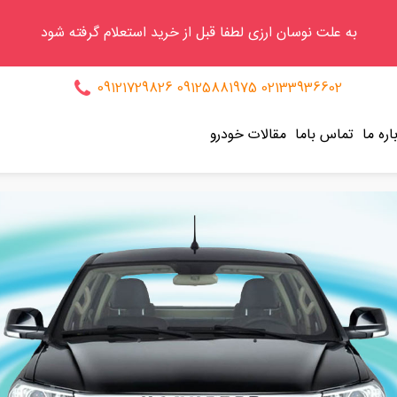
به علت نوسان ارزی لطفا قبل از خرید استعلام گرفته شود
09121729826
09125881975
02133936602
اره ما
تماس باما
مقالات خودرو