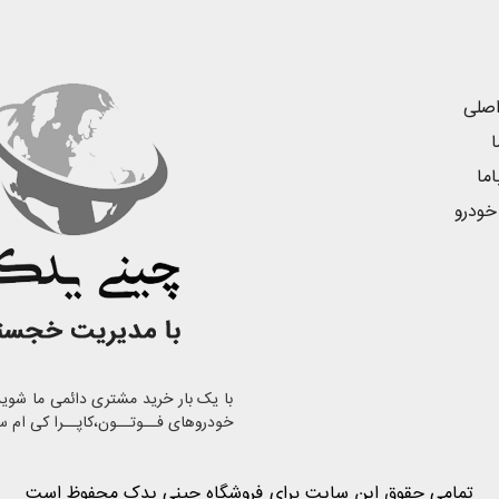
صلی
ا
ما
خودرو
خودروهای فــوتــون،کاپــرا کی ام س
تمامی حقوق این سایت برای فروشگاه چینی یدک محفوظ است