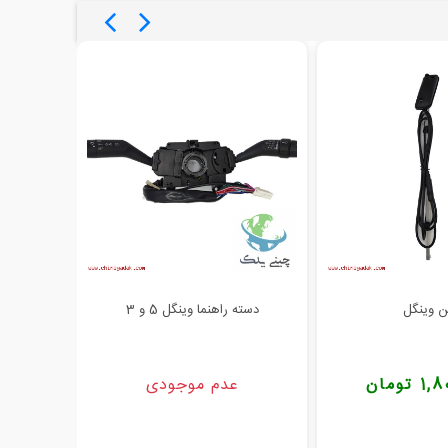
ن وینگل
دسته راهنما وینگل 5 و 3
راه
تومان
عدم موجودی
000