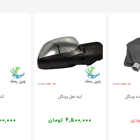
ه وینگل
آینه بغل وینگل
آنت
ودی
4,500,000 تومان
1,800,000 