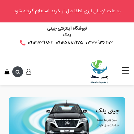
به علت نوسان ارزی لطفا قبل از خرید استعلام گرفته شود
وینگل
فروشگاه اینترنتی چینی
فوتون
یدک
کلوت
02133936602
09125881975
09121729826
این متن جهت 
کی
ام
سی
☰
کاپرا