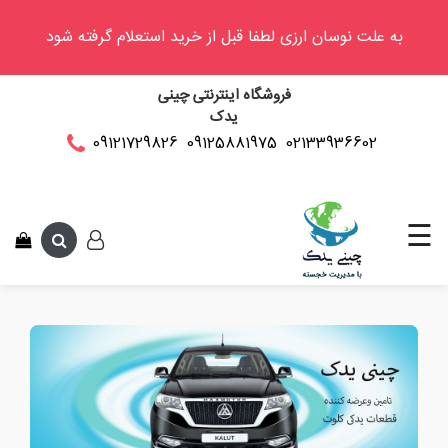
به علت نوسان ارزی لطفا قبل از خرید استعلام گرفته شود
وینگل
فروشگاه اینترنتی چینی
فوتون
یدک
کلوت
02133936602
09125881975
09121729826
این متن جهت 
کی
ام
سی
☰
کاپرا