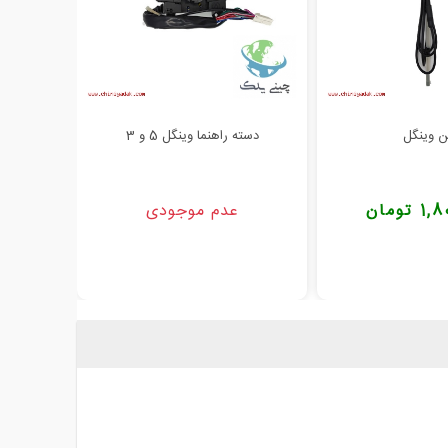
ن وینگل
دسته راهنما وینگل 5 و 3
راه
تومان
عدم موجودی
000