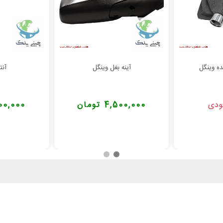
ه وینگل
آینه بغل وینگل
آنت
ودی
4,500,000 تومان
1,800,000 