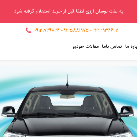
به علت نوسان ارزی لطفا قبل از خرید استعلام گرفته شود
09121729826
09125881975
02133936602
اره ما
تماس باما
مقالات خودرو