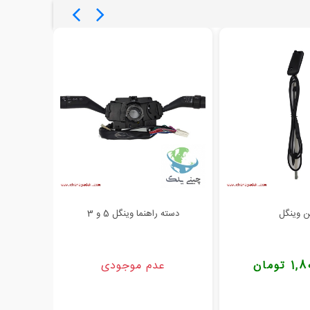
ن وینگل
دسته راهنما وینگل 5 و 3
راه
تومان
عدم موجودی
000