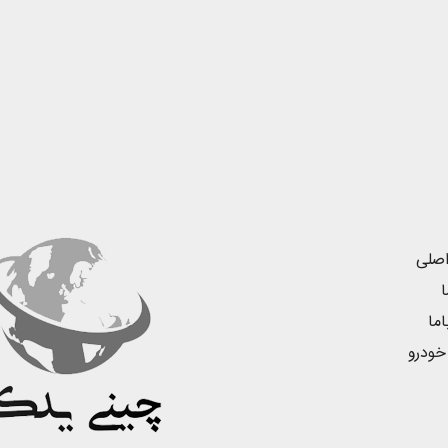
صلی
ا
ما
خودرو