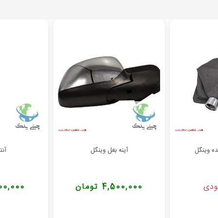
ه وینگل
آینه بغل وینگل
آنت
ودی
4,500,000 تومان
1,800,000 