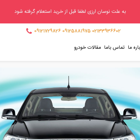
به علت نوسان ارزی لطفا قبل از خرید استعلام گرفته شود
09121729826
09125881975
02133936602
اره ما
تماس باما
مقالات خودرو