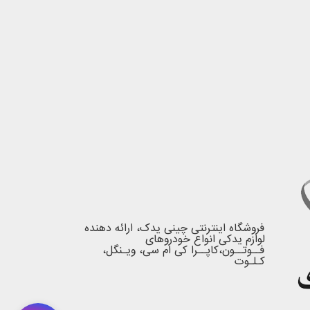
فروشگاه اینترنتی چینی یدک، ارائه دهنده
لوازم یدکی انواع خودروهای
فــوتــون،کاپــرا کی ام سی، ویـنگل،
کـلـوت