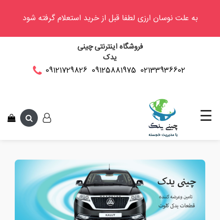
به علت نوسان ارزی لطفا قبل از خرید استعلام گرفته شود
وینگل
فروشگاه اینترنتی چینی
فوتون
یدک
کلوت
02133936602
09125881975
09121729826
این متن جهت 
کی
ام
سی
☰
کاپرا