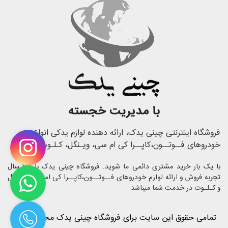
فروشگاه اینترنتی چینی یدک، ارائه دهنده لوازم یدکی انواع
خودروهای فــوتــون،کاپــرا کی ام سی، ویـنگل، کـلـوت
با یک بار خرید مشتری دائمی ما شوید. فروشگاه چینی یدک با 23 سال
تجربه فروش و ارائه لوازم خودروهای فــوتــون،کاپــرا کی ام سی، ویـنگل
و کـلـوت در خدمت شما میباشد
تمامی حقوق این سایت برای فروشگاه چینی یدک محفوظ است