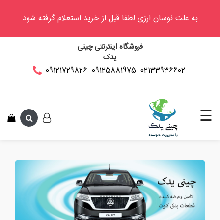
به علت نوسان ارزی لطفا قبل از خرید استعلام گرفته شود
وینگل
فروشگاه اینترنتی چینی
فوتون
یدک
کلوت
02133936602
09125881975
09121729826
این متن جهت 
کی
ام
سی
☰
کاپرا