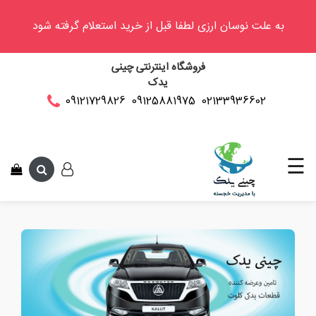
به علت نوسان ارزی لطفا قبل از خرید استعلام گرفته شود
وینگل
فروشگاه اینترنتی چینی
فوتون
یدک
کلوت
02133936602
09125881975
09121729826
این متن جهت ت
کی
ام
سی
☰
کاپرا