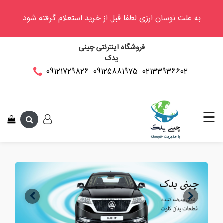
به علت نوسان ارزی لطفا قبل از خرید استعلام گرفته شود
وینگل
فروشگاه اینترنتی چینی
فوتون
یدک
کلوت
02133936602
09125881975
09121729826
این متن جهت تست 
کی
ام
سی
☰
کاپرا