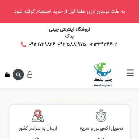
به علت نوسان ارزی لطفا قبل از خرید استعلام گرفته شود
وینگل
فروشگاه اینترنتی چینی
فوتون
یدک
کلوت
02133936602
09125881975
09121729826
شد. این متن جهت تست می باشد. این متن جهت تست می باشد. این متن جه
کی
ام
سی
☰
کاپرا
تحویل اکسپرس و سریع
ارسال به سراسر کشور