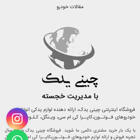
مقالات خودرو
فروشگاه اینترنتی چینی یدک، ارائه دهنده لوازم یدکی انواع
خودروهای فــوتــون،کاپــرا کی ام سی، ویـنگل، کـلـوت
با یک بار خرید مشتری دائمی ما شوید. فروشگاه چینی یدک با 23 سال
تجربه فروش و ارائه لوازم خودروهای فــوتــون،کاپــرا کی ام سی، ویـنگل